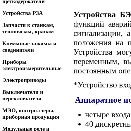
щеткодержатели
Устройства Б
Устройства РЗА
функций авари
Запчасти к станкам,
тепловозам, кранам
сигнализации, 
положения на п
Клеммные зажимы и
соединители
Устройства мог
переменным, в
Приборы
электроизмерительные
постоянным опе
Электроприводы
*Устройство вх
Выключатели и
Аппаратное и
переключатели
МЭО, контроллеры,
четыре входа
приборная продукция
40 дискретны
Модульные реле и