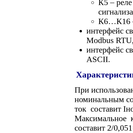
К5 – рел
сигнализ
К6…К16 –
интерфейс св
Modbus RTU,
интерфейс св
ASCII.
Характеристи
При использован
номинальным со
ток составит I
Максимальное к
составит 2/0,05