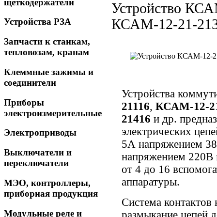
щеткодержатели
Устройство КСА
КСАМ-12-21-213
Устройства РЗА
Запчасти к станкам,
тепловозам, кранам
Клеммные зажимы и
соединители
Устройства коммут
Приборы
21116
,
КСАМ-12-21
электроизмерительные
21416
и др. предна
электрических цеп
Электроприводы
5А напряжением 380
Выключатели и
напряжением 220В 
переключатели
от 4 до 16 вспомог
аппаратуры.
МЭО, контроллеры,
приборная продукция
Система контактов 
Модульные реле и
размыкание цепей д