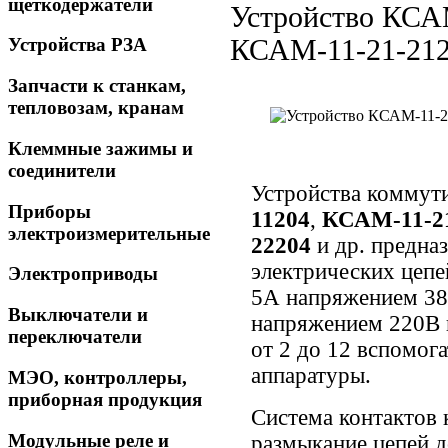
щеткодержатели
Устройство КСА
КСАМ-11-21-212
Устройства РЗА
Запчасти к станкам,
тепловозам, кранам
Клеммные зажимы и
соединители
Устройства коммут
Приборы
11204
,
КСАМ-11-21
электроизмерительные
22204
и др.
предназ
электрических цеп
Электроприводы
5А напряжением 380
Выключатели и
напряжением 220В 
переключатели
от 2 до 12 вспомог
аппаратуры.
МЭО, контроллеры,
приборная продукция
Система контактов 
Модульные реле и
размыкание цепей д