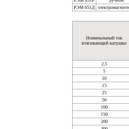
РЭМ 651Р
ручной
РЭМ 651Д
электромагнит
Номинальный ток
втягивающей катушки
2,5
5
10
15
25
50
100
150
200
300