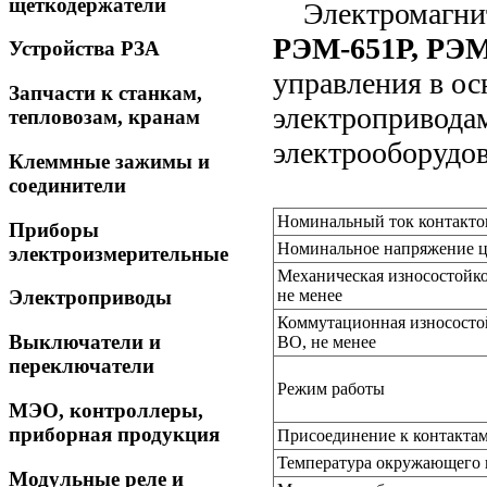
щеткодержатели
Электромагнитн
РЭМ-651Р, РЭ
Устройства РЗА
управления в ос
Запчасти к станкам,
электроприводам
тепловозам, кранам
электрооборудов
Клеммные зажимы и
соединители
Номинальный ток контакто
Приборы
Номинальное напряжение це
электроизмерительные
Механическая износостойко
не менее
Электроприводы
Коммутационная износостой
Выключатели и
ВО, не менее
переключатели
Режим работы
МЭО, контроллеры,
приборная продукция
Присоединение к контакта
Температура окружающего в
Модульные реле и