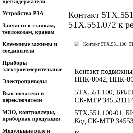
щеткодержатели
Контакт 5ТХ.551
Устройства РЗА
5ТХ.551.072 к 
Запчасти к станкам,
тепловозам, кранам
Клеммные зажимы и
соединители
Приборы
электроизмерительные
Контакт подвижный
ППК-8042, ППК-80
Электроприводы
5ТХ.551.100,
БИЛТ
Выключатели и
СК-МТР 34553111
переключатели
МЭО, контроллеры,
5ТХ.551.100-01,
БИ
приборная продукция
Код СК-МТР 3455
Модульные реле и