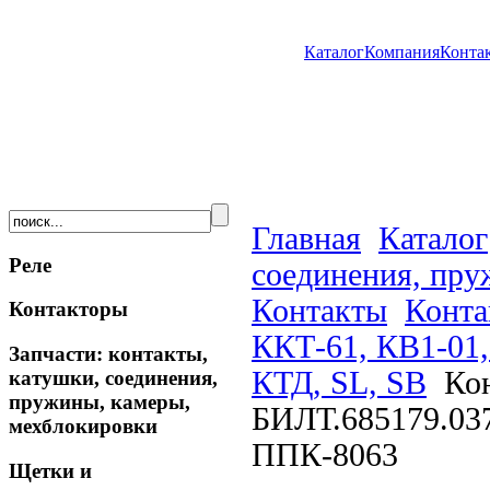
Каталог
Компания
Конта
Главная
Каталог
Реле
соединения, пру
Контакты
Конта
Контакторы
ККТ-61, КВ1-01,
Запчасти: контакты,
КТД, SL, SB
Кон
катушки, соединения,
пружины, камеры,
БИЛТ.685179.037
мехблокировки
ППК-8063
Щетки и