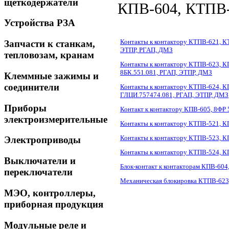
щеткодержатели
КПВ-604, КТПВ-
Устройства РЗА
Контакты к контактору КТПВ-621, К
Запчасти к станкам,
ЭТПР, РГАП, ДМЗ
тепловозам, кранам
Контакты к контактору КТПВ-623, КП
8БК.551.081, РГАП, ЭТПР, ДМЗ
Клеммные зажимы и
соединители
Контакты к контактору КТПВ-624, КП
ГЛЦИ.757474.081, РГАП, ЭТПР, ДМЗ
Приборы
Контакт к контактору КПВ-605, 8ФР
электроизмерительные
Контакты к контактору КТПВ-521, К
Контакты к контактору КТПВ-523, К
Электроприводы
Контакты к контактору КТПВ-524, КП
Выключатели и
Блок-контакт к контакторам КПВ-60
переключатели
Механическая блокировка КТПВ-623
МЭО, контроллеры,
приборная продукция
Модульные реле и